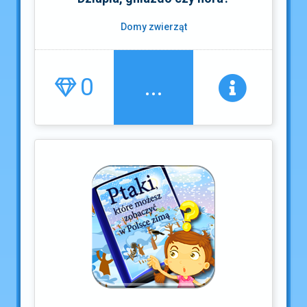
Domy zwierząt
0
...