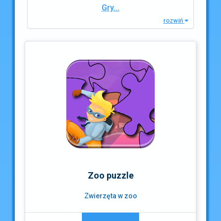
Gry...
rozwiń
Zoo puzzle
Zwierzęta w zoo