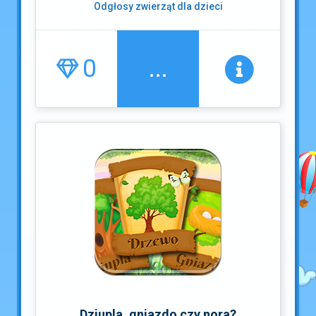
Odgłosy zwierząt dla dzieci
0
...
Dziupla, gniazdo czy nora?