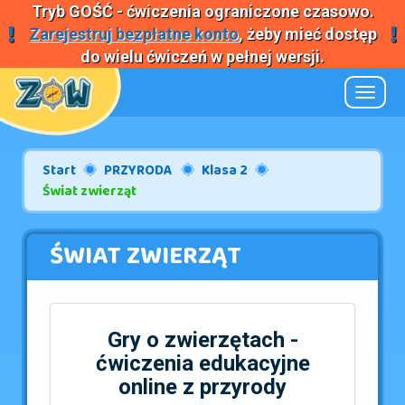
Tryb
GOŚĆ
- ćwiczenia ograniczone czasowo.
Zarejestruj bezpłatne konto
, żeby mieć dostęp
do wielu ćwiczeń w pełnej wersji.
Nawiga
Start
PRZYRODA
Klasa 2
Świat zwierząt
ŚWIAT ZWIERZĄT
Gry o zwierzętach -
ćwiczenia edukacyjne
online z przyrody