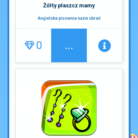
Żółty płaszcz mamy
Angielska pisownia nazw ubrań
0
...