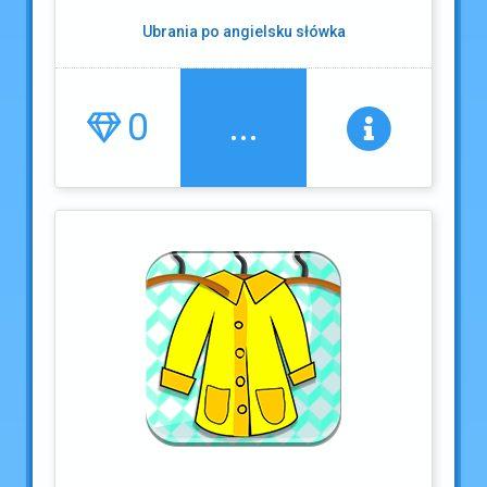
Ubrania po angielsku słówka
0
...