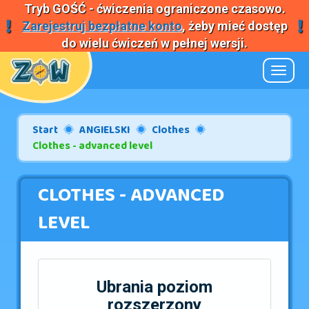
Tryb
GOŚĆ
- ćwiczenia ograniczone czasowo.
Zarejestruj bezpłatne konto
, żeby mieć dostęp
do wielu ćwiczeń w pełnej wersji.
Nawiga
Start
ANGIELSKI
Clothes
Clothes - advanced level
CLOTHES - ADVANCED
LEVEL
Ubrania poziom
rozszerzony