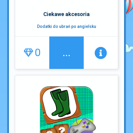
Ciekawe akcesoria
Dodatki do ubrań po angielsku
0
...