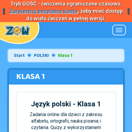
Tryb
GOŚĆ
- ćwiczenia ograniczone czasowo.
Zarejestruj bezpłatne konto
, żeby mieć dostęp
do wielu ćwiczeń w pełnej wersji.
Nawiga
Start
POLSKI
Klasa 1
KLASA 1
Język polski - Klasa 1
Zadania online dla dzieci z zakresu
alfabetu, ortografii, nauka pisania i
czytania. Quizy z wykorzystaniem