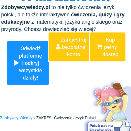
Zdobywcywiedzy.pl
to nie tylko ćwiczenia język
polski, ale także interaktywne
ćwiczenia, quizy i gry
edukacyjne
z matematyki, języka angielskiego oraz
przyrody. Chcesz dowiedzieć się więcej?
Zarejestruj
Kup
bezpłatne
pełny
Odwiedź
konto
dostęp
platformę
i odkryj
wszystkie
działy!
Zdobywcy Wiedzy
»
ZAKRES - Ćwiczenia Język Polski