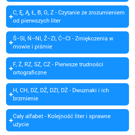
C, Ę, Ą, Ł, B, G, Z - Czytanie ze zrozumieniem
od pierwszych liter
Ś–SI, Ń–NI, Ź–ZI, Ć–CI - Zmiękczenia w
mowie i piśmie
F, Ż, RZ, SZ, CZ - Pierwsze trudności
ortograficzne
H, CH, DZ, DŹ, DZI, DŻ - Dwuznaki i ich
brzmienie
Cały alfabet - Kolejność liter i sprawne
użycie