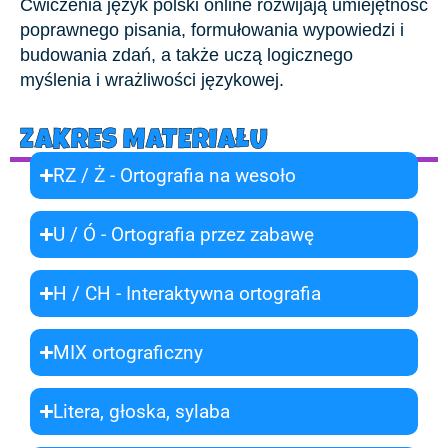
Ćwiczenia język polski online rozwijają umiejętność
poprawnego pisania, formułowania wypowiedzi i
budowania zdań, a także uczą logicznego
myślenia i wrażliwości językowej.
ZAKRES MATERIAŁU
RZ / Ż - Ortografia na wesoło
U / Ó - Ortografia przez zabawę
H / CH - Interaktywna ortografia
MIX ortograficzny
Litera, głoska, sylaba