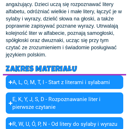
angażujący. Dzieci uczą się rozpoznawać litery
alfabetu, odróżniać wielkie i małe litery, łączyć je w
sylaby i wyrazy, dzielić słowa na głoski, a także
poprawnie zapisywać poznane wyrazy. Utrwalają
kolejność liter w alfabecie, poznają samogłoski,
spółgłoski oraz dwuznaki, ucząc się przy tym
czytać ze zrozumieniem i świadomie posługiwać
językiem polskim.
ZAKRES MATERIAŁU
A, L, O, M, T, I - Start z literami i sylabami
E, K, Y, J, S, D - Rozpoznawanie liter i
pierwsze czytanie
R, W, U, Ó, P, N - Od litery do sylaby i wyrazu