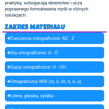
praktyką, wzbogacają słownictwo i uczą
poprawnego formułowania myśli w różnych
sytuacjach.
ZAKRES MATERIAŁU
Ćwiczenia ortograficzne: RZ - Ż
Gry ortograficzne: U - Ó
Quizy ortograficzne: H - CH
Ortograficzny MIX (rz, ż, ch, h, ó, u)
Litera, głoska, sylaba