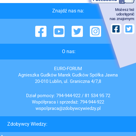
Możesz też
Znajdź nas na:
udostępnić
nas znajomym:
Facebook
YouTube
Twitter
Instagram
O nas:
EURO-FORUM
Agnieszka Gudków Marek Gudków Spółka Jawna
20-010 Lublin, ul. Graniczna 4/7,8
Dział pomocy:
794-944-922
/
81 534 95 72
Współpraca i sprzedaż:
794-944-922
wspolpraca@zdobywcywiedzy.pl
Zdobywcy Wiedzy: