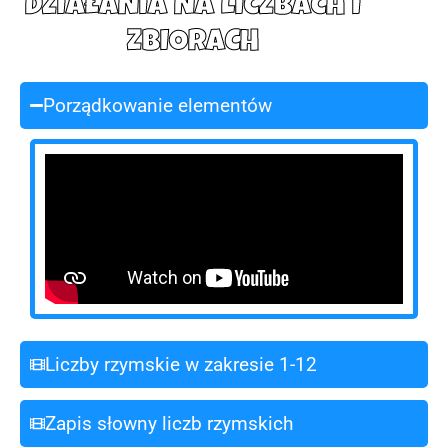
DZIAŁANIA NA LICZBACH I
ZBIORACH
Porządkowanie elementów
Liczby rzymskie w zakresie 1-12
Zapis słowny liczb rzymskich