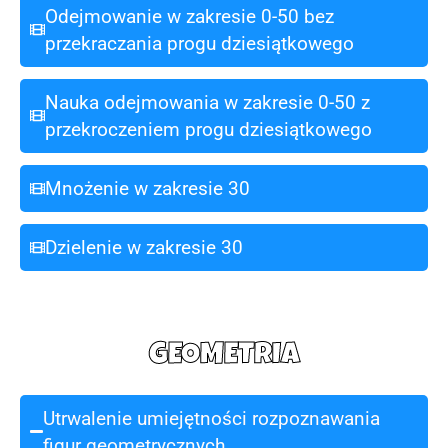
Odejmowanie w zakresie 0-50 bez
przekraczania progu dziesiątkowego
Nauka odejmowania w zakresie 0-50 z
przekroczeniem progu dziesiątkowego
Mnożenie w zakresie 30
Dzielenie w zakresie 30
GEOMETRIA
Utrwalenie umiejętności rozpoznawania
figur geometrycznych