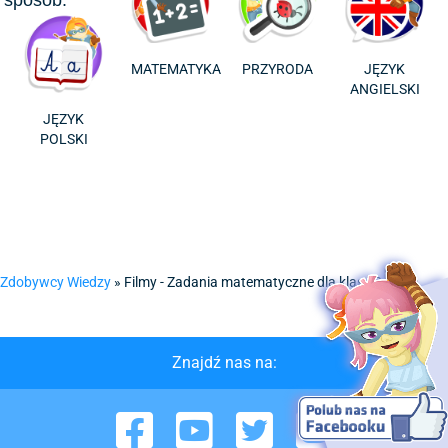
sposób:
MATEMATYKA
PRZYRODA
JĘZYK
ANGIELSKI
JĘZYK
POLSKI
Zdobywcy Wiedzy
»
Filmy - Zadania matematyczne dla klasy 2
Znajdź nas na:
Facebook
YouTube
Twitter
Instagram