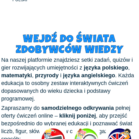
WEJDŹ DO ŚWIATA
ZDOBYWCÓW WIEDZY
Na naszej platformie znajdziesz setki zadań, quizów i
gier rozwijających umiejętności z
języka polskiego
,
matematyki
,
przyrody
i
języka angielskiego
. Każda
edukacja to osobny zestaw interaktywnych ćwiczeń
dopasowanych do wieku dziecka i podstawy
programowej.
Zapraszamy do
samodzielnego odkrywania
pełnej
oferty ćwiczeń online –
kliknij poniżej
, aby przejść
bezpośrednio do wybranej edukacji i poznawać świat
liczb, figur, słów i zjawisk w ciekawy, angażujący