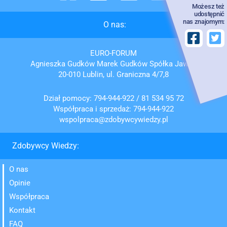
Możesz też
udostępnić
nas znajomym:
O nas:
EURO-FORUM
Agnieszka Gudków Marek Gudków Spółka Jawna
20-010 Lublin, ul. Graniczna 4/7,8
Dział pomocy:
794-944-922
/
81 534 95 72
Współpraca i sprzedaż:
794-944-922
wspolpraca@zdobywcywiedzy.pl
Zdobywcy Wiedzy:
O nas
Opinie
Współpraca
Kontakt
FAQ