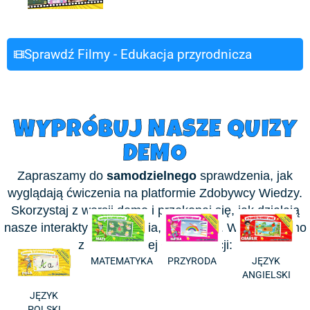
Sprawdź Filmy - Edukacja przyrodnicza
WYPRÓBUJ NASZE QUIZY
DEMO
Zapraszamy do
samodzielnego
sprawdzenia, jak
wyglądają ćwiczenia na platformie Zdobywcy Wiedzy.
Skorzystaj z wersji demo i przekonaj się, jak działają
nasze interaktywne zadania, gry i quizy. Wybierz demo
z interesującej Cię edukacji:
MATEMATYKA
PRZYRODA
JĘZYK
ANGIELSKI
JĘZYK
POLSKI