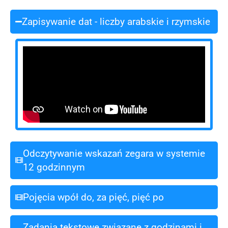
Zapisywanie dat - liczby arabskie i rzymskie
Odczytywanie wskazań zegara w systemie
12 godzinnym
Pojęcia wpół do, za pięć, pięć po
Zadania tekstowe związane z godzinami i