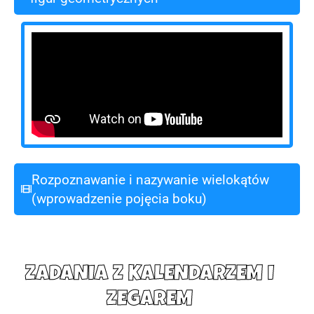
Rozpoznawanie i nazywanie wielokątów
(wprowadzenie pojęcia boku)
ZADANIA Z KALENDARZEM I
ZEGAREM