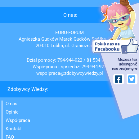
O nas:
EURO-FORUM
Agnieszka Gudków Marek Gudków Spółka Jawna
20-010 Lublin, ul. Graniczna 4/7,8
Możesz też
Dział pomocy:
794-944-922
/
81 534 95 72
udostępnić
Współpraca i sprzedaż:
794-944-922
nas znajomym:
wspolpraca@zdobywcywiedzy.pl
Zdobywcy Wiedzy:
O nas
Opinie
Współpraca
Kontakt
FAQ