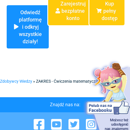
Zarejestruj
Kup
bezpłatne
pełny
Odwiedź
konto
dostęp
platformę
i odkryj
wszystkie
działy!
Zdobywcy Wiedzy
»
ZAKRES - Ćwiczenia matematyczne online
Znajdź nas na:
Możesz też
Facebook
YouTube
Twitter
Instagram
udostępnić
nas znajomym: