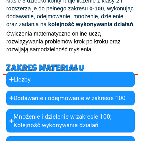
klasie 3 dziecko kontynuuje liczenie z klasy 2 i
rozszerza je do pełnego zakresu
0-100
, wykonując
dodawanie, odejmowanie, mnożenie, dzielenie
oraz zadania na
kolejność wykonywania działań
.
Ćwiczenia matematyczne online uczą
rozwiązywania problemów krok po kroku oraz
rozwijają samodzielność myślenia.
ZAKRES MATERIAŁU
Liczby
Dodawanie i odejmowanie w zakresie 100
Mnożenie i dzielenie w zakresie 100;
Kolejność wykonywania działań