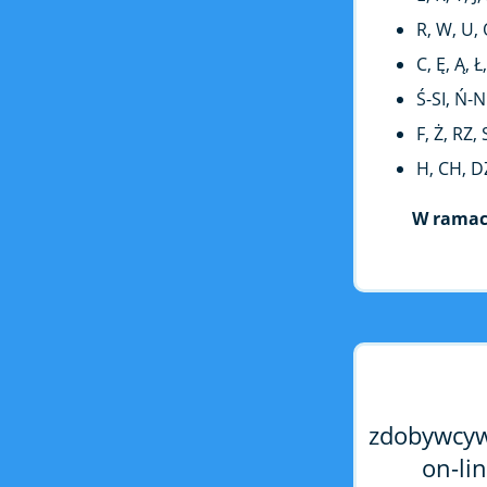
R, W, U, 
C, Ę, Ą, Ł
Ś-SI, Ń-NI
F, Ż, RZ,
H, CH, D
W ramac
zdobywcywi
on-li