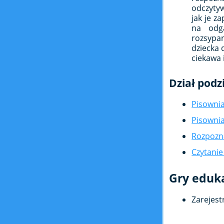
odczytyw
jak je z
na odga
rozsypa
dziecka 
ciekawa 
Dział podz
Pisownia
Pisownia 
Rozpozna
Czytanie 
Gry eduk
Zarejest