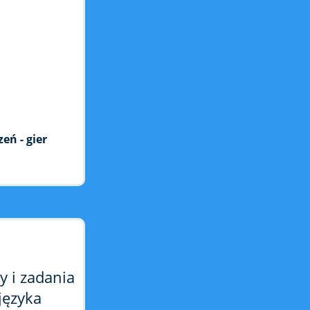
ń - gier
y i zadania
języka