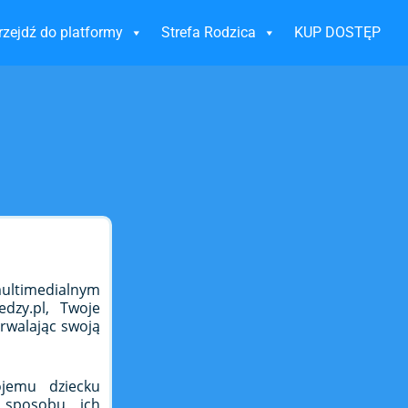
rzejdź do platformy
Strefa Rodzica
KUP DOSTĘP
ltimedialnym
dzy.pl, Twoje
rwalając swoją
ojemu dziecku
sposobu ich