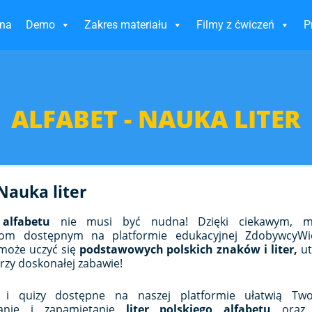
wna
Demo
Zakres materiału
Filmy z ćwiczeń
P
ALFABET - NAUKA LITER
 Nauka liter
 alfabetu
nie musi być nudna! Dzięki ciekawym, mu
iom dostępnym na platformie edukacyjnej ZdobywcyWie
może uczyć się
podstawowych polskich znaków i liter,
ut
rzy doskonałej zabawie!
 i quizy dostępne na naszej platformie ułatwią Tw
nanie i zapamiętanie
liter polskiego alfabetu
oraz 