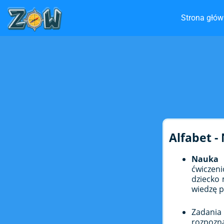
Strona głó
Alfabet -
Nauka
ćwiczen
dziecko 
wiedzę p
Zadania
rozpoz