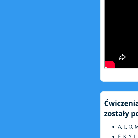
Ćwiczenia
zostały p
A, L, O, M
E, K, Y, J,