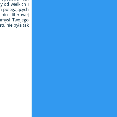
y od wielkich i
eń polegających
niu literowej
 umysł Twojego
tu nie była tak