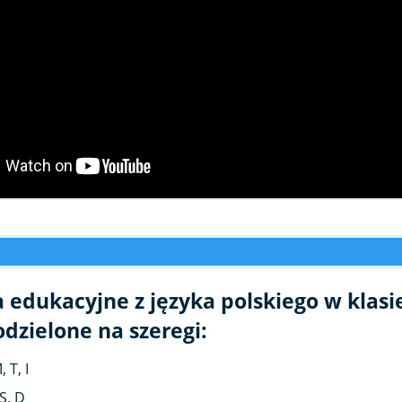
 edukacyjne z języka polskiego w klasi
odzielone na szeregi:
, T, I
 S, D