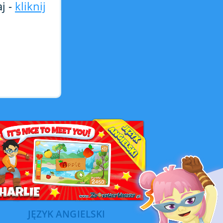
j -
kliknij
JĘZYK ANGIELSKI