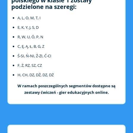
polskiego w klasie 1 zostały
podzielone na szeregi:
A, L, O, M, T, I
E, K, Y, J, S, D
R, W, U, Ó, P, N
C, Ę, Ą, Ł, B, G, Z
Ś-SI, Ń-NI, Ź-ZI, Ć-CI
F, Ż, RZ, SZ, CZ
H, CH, DZ, DŹ, DZ, DŻ
W ramach poszczególnych segmentów dostępne są
zestawy ćwiczeń - gier edukacyjnych online.