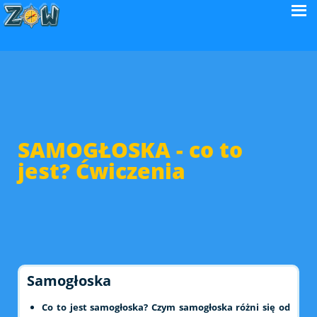
SAMOGŁOSKA - co to
jest? Ćwiczenia
Samogłoska
Co to jest samogłoska? Czym samogłoska różni się od