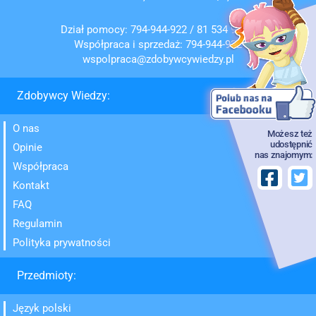
Dział pomocy:
794-944-922
/
81 534 95 72
Współpraca i sprzedaż:
794-944-922
wspolpraca@zdobywcywiedzy.pl
Zdobywcy Wiedzy:
O nas
Możesz też
udostępnić
Opinie
nas znajomym:
Współpraca
Kontakt
FAQ
Regulamin
Polityka prywatności
Przedmioty:
Język polski