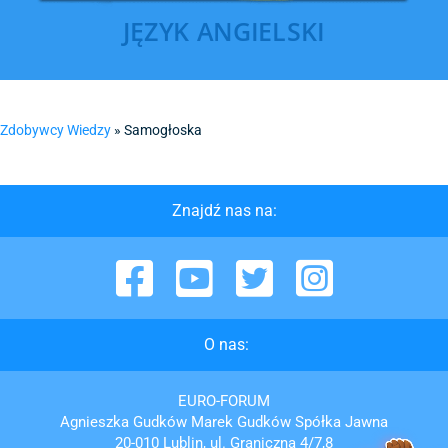
JĘZYK ANGIELSKI
Zdobywcy Wiedzy
»
Samogłoska
Znajdź nas na:
Facebook
YouTube
Twitter
Instagram
O nas:
EURO-FORUM
Agnieszka Gudków Marek Gudków Spółka Jawna
20-010 Lublin, ul. Graniczna 4/7,8