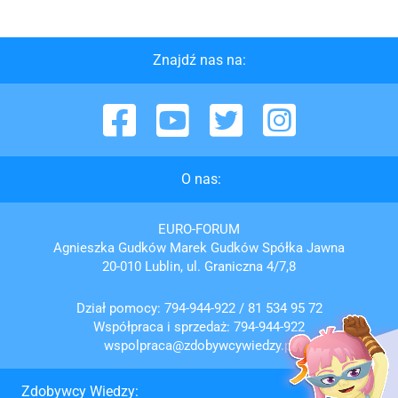
Znajdź nas na:
Facebook
YouTube
Twitter
Instagram
O nas:
EURO-FORUM
Agnieszka Gudków Marek Gudków Spółka Jawna
20-010 Lublin, ul. Graniczna 4/7,8
Dział pomocy:
794-944-922
/
81 534 95 72
Współpraca i sprzedaż:
794-944-922
wspolpraca@zdobywcywiedzy.pl
Zdobywcy Wiedzy: