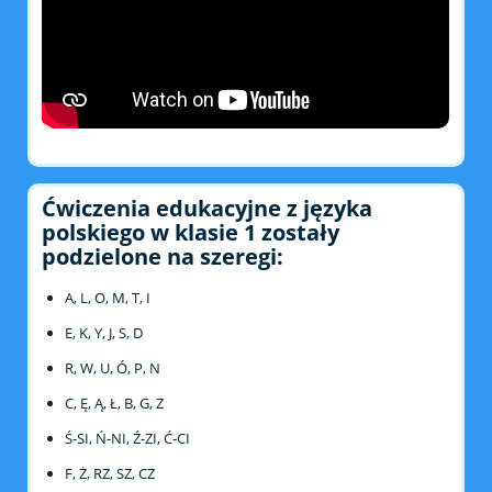
Ćwiczenia edukacyjne z języka
polskiego w klasie 1 zostały
podzielone na szeregi:
A, L, O, M, T, I
E, K, Y, J, S, D
R, W, U, Ó, P, N
C, Ę, Ą, Ł, B, G, Z
Ś-SI, Ń-NI, Ź-ZI, Ć-CI
F, Ż, RZ, SZ, CZ