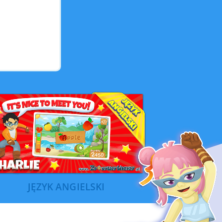
JĘZYK ANGIELSKI