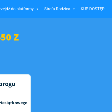
rzejdź do platformy
Strefa Rodzica
KUP DOSTĘP
50 Z
U
 progu
ziesiątkowego
!