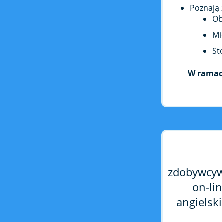
Poznają 
Ob
Mi
St
W ramac
zdobywcywi
on-li
angielski