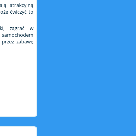
ją atrakcyjną
oże ćwiczyć to
ki, zagrać w
ym samochodem
a przez zabawę