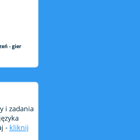
ń - gier
y i zadania
języka
j -
kliknij