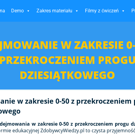
wna
Demo
Zakres materiału
Filmy z ćwiczeń
P
JMOWANIE W ZAKRESIE 0-
PRZEKROCZENIEM PROG
DZIESIĄTKOWEGO
nie w zakresie 0-50 z przekroczeniem
kowego
dejmowania w zakresie 0-50 z przekroczeniem progu d
ormie edukacyjnej ZdobywcyWiedzy.pl to czysta przyjemność