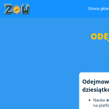
Strona głó
ODE
Odejmowa
dziesiąt
Nauka
o
na platf