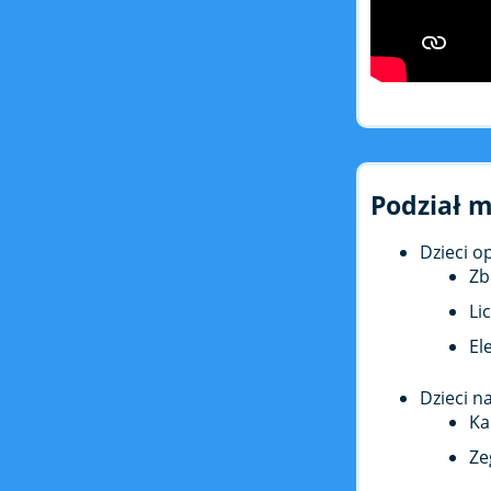
Podział m
Dzieci o
Zb
Li
El
Dzieci n
Ka
Ze