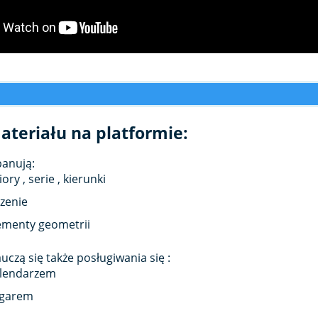
ateriału na platformie:
panują:
iory , serie , kierunki
czenie
ementy geometrii
auczą się także posługiwania się :
lendarzem
garem