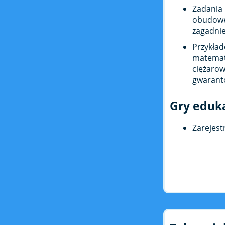
Zadania
obudowę
zagadnie
Przykł
matemat
ciężaro
gwarant
Gry eduk
Zarejest