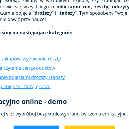
ą
. Robiąc zakupy w wirtualnym sklepie, czy studiując 
 dowie się wszystkiego o
obliczaniu cen, reszty, odczy
ozumie pojęcia "
droższy
" i "
tańszy
". Tym sposobem Twoje 
tnie bawić przy nauce!
iliśmy na następujące kategorie:
e zakupów, wydawanie reszty
a czytania cen produktów
ie pojęciami droższy i tańszy
pieniędzy - złoty, grosze
acyjne online - demo
ruj się i wypróbuj bezpłatnie wybrane ćwiczenia edukacyjne.