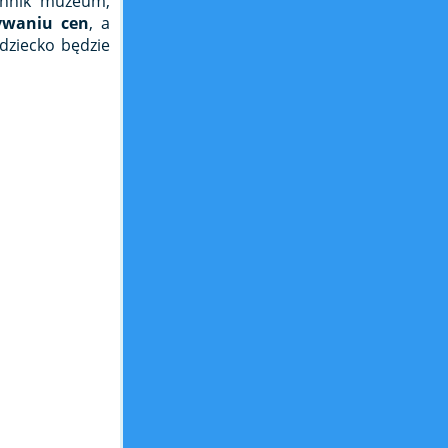
cennik muzeum,
tywaniu cen
, a
dziecko będzie