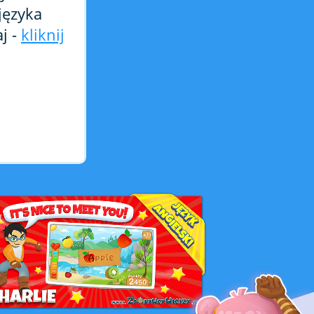
języka
j -
kliknij