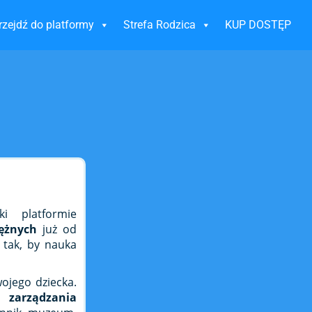
rzejdź do platformy
Strefa Rodzica
KUP DOSTĘP
i platformie
iężnych
już od
 tak, by nauka
ojego dziecka.
aw
zarządzania