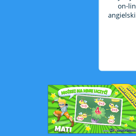
on-li
angielski