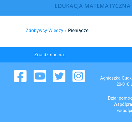
EDUKACJA MATEMATYCZNA
Zdobywcy Wiedzy
»
Pieniądze
Znajdź nas na:
Facebook
YouTube
Twitter
Instagram
Agnieszka Gud
20-010 L
Dział pomo
Współpra
wspolp