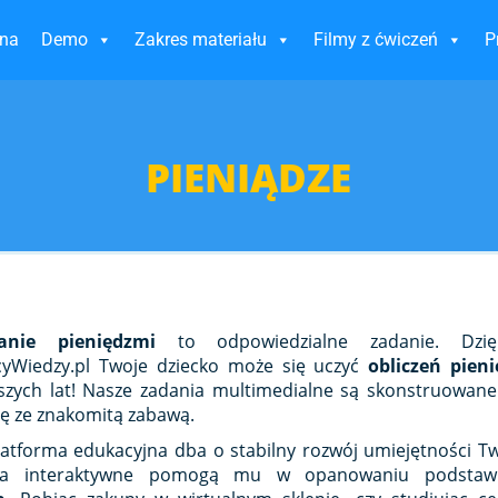
wna
Demo
Zakres materiału
Filmy z ćwiczeń
P
PIENIĄDZE
e
zanie pieniędzmi
to odpowiedzialne zadanie. Dzięk
yWiedzy.pl Twoje dziecko może się uczyć
obliczeń pien
szych lat! Nasze zadania multimedialne są skonstruowane
się ze znakomitą zabawą.
atforma edukacyjna dba o stabilny rozwój umiejętności Tw
nia interaktywne pomogą mu w opanowaniu podst