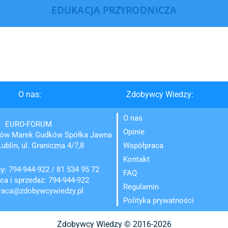
EDUKACJA PRZYRODNICZA
O nas:
Zdobywcy Wiedzy:
O nas
EURO-FORUM
Opinie
ków Marek Gudków Spółka Jawna
ublin, ul. Graniczna 4/7,8
Współpraca
Kontakt
cy:
794-944-922
/
81 534 95 72
FAQ
ca i sprzedaż:
794-944-922
Regulamin
raca@zdobywcywiedzy.pl
Polityka prywatności
Zdobywcy Wiedzy © 2016-2026