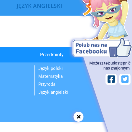
JĘZYK ANGIELSKI
Przedmioty:
Możesz też udostępnić
Język polski
nas znajomym:
Matematyka
Przyroda
Język angielski