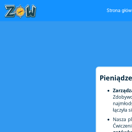
Strona głó
Pieniądz
Zarząd
Zdobywc
najmłod
łączyła 
Nasza pl
Ćwicze