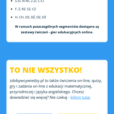
Ś-SI, Ń-NI, Ź-ZI, Ć-CI
F, Ż, RZ, SZ, CZ
H, CH, DZ, DŹ, DZ, DŻ
W ramach poszczególnych segmentów dostępne są
zestawy ćwiczeń - gier edukacyjnych online.
TO NIE WSZYSTKO!
zdobywcywiedzy.pl to także ćwiczenia on-line, quizy,
gry i zadania on-line z edukacji matematycznej,
przyrodniczej i języka angielskiego. Chcesz
dowiedzieć się więcej? Nie czekaj -
kliknij tutaj
.