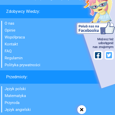
Zdobywcy Wiedzy:
O nas
Opinie
Współpraca
Możesz też
udostępnić
Kontakt
nas znajomym:
FAQ
Regulamin
Polityka prywatności
Przedmioty:
Język polski
Matematyka
Przyroda
Język angielski