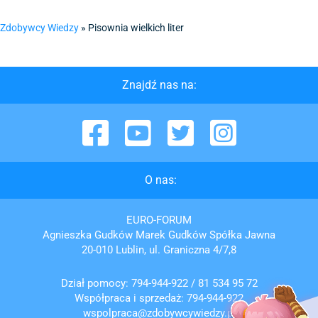
Zdobywcy Wiedzy
»
Pisownia wielkich liter
Znajdź nas na:
Facebook
YouTube
Twitter
Instagram
O nas:
EURO-FORUM
Agnieszka Gudków Marek Gudków Spółka Jawna
20-010 Lublin, ul. Graniczna 4/7,8
Dział pomocy:
794-944-922
/
81 534 95 72
Współpraca i sprzedaż:
794-944-922
wspolpraca@zdobywcywiedzy.pl