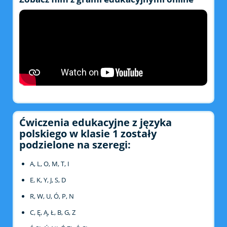
Ćwiczenia edukacyjne z języka
polskiego w klasie 1 zostały
podzielone na szeregi:
A, L, O, M, T, I
E, K, Y, J, S, D
R, W, U, Ó, P, N
C, Ę, Ą, Ł, B, G, Z