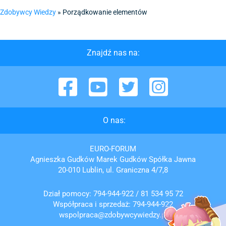
Zdobywcy Wiedzy
»
Porządkowanie elementów
Znajdź nas na:
Facebook
YouTube
Twitter
Instagram
O nas:
EURO-FORUM
Agnieszka Gudków Marek Gudków Spółka Jawna
20-010 Lublin, ul. Graniczna 4/7,8
Dział pomocy:
794-944-922
/
81 534 95 72
Współpraca i sprzedaż:
794-944-922
wspolpraca@zdobywcywiedzy.pl