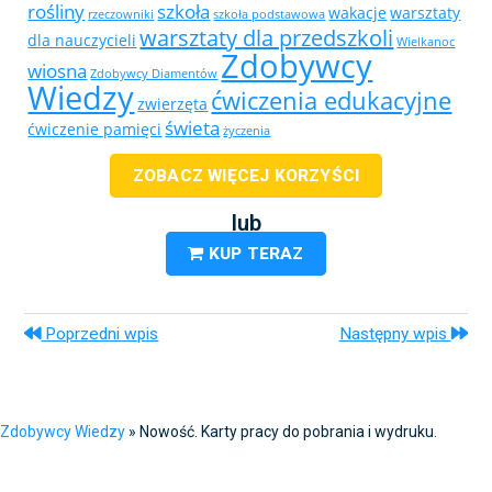
rośliny
szkoła
wakacje
warsztaty
rzeczowniki
szkoła podstawowa
warsztaty dla przedszkoli
dla nauczycieli
Wielkanoc
Zdobywcy
wiosna
Zdobywcy Diamentów
Wiedzy
ćwiczenia edukacyjne
zwierzęta
świeta
ćwiczenie pamięci
życzenia
ZOBACZ WIĘCEJ KORZYŚCI
lub
KUP TERAZ
Poprzedni wpis
Następny wpis
Zdobywcy Wiedzy
»
Nowość. Karty pracy do pobrania i wydruku.