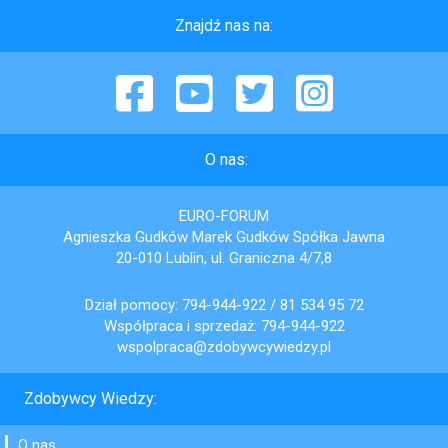
Znajdź nas na:
Facebook
YouTube
Twitter
Instagram
O nas:
EURO-FORUM
Agnieszka Gudków Marek Gudków Spółka Jawna
20-010 Lublin, ul. Graniczna 4/7,8
Dział pomocy:
794-944-922
/
81 534 95 72
Współpraca i sprzedaż:
794-944-922
wspolpraca@zdobywcywiedzy.pl
Zdobywcy Wiedzy:
O nas