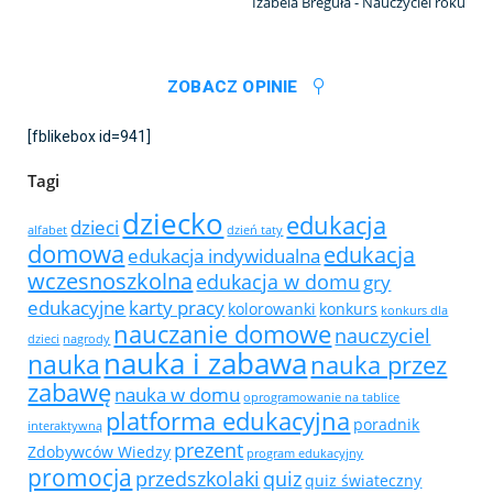
Izabela Breguła - Nauczyciel roku
ZOBACZ OPINIE
[fblikebox id=941]
Tagi
dziecko
edukacja
dzieci
alfabet
dzień taty
domowa
edukacja
edukacja indywidualna
wczesnoszkolna
edukacja w domu
gry
edukacyjne
karty pracy
kolorowanki
konkurs
konkurs dla
nauczanie domowe
nauczyciel
dzieci
nagrody
nauka i zabawa
nauka
nauka przez
zabawę
nauka w domu
oprogramowanie na tablice
platforma edukacyjna
poradnik
interaktywną
prezent
Zdobywców Wiedzy
program edukacyjny
promocja
przedszkolaki
quiz
quiz świateczny