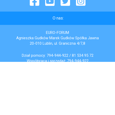
O nas:
EURO-FORUM
Agnieszka Gudków Marek Gudków Spółka Jawna
20-010 Lublin, ul. Graniczna 4/7,8
Dział pomocy:
794-944-922
/
81 534 95 72
Współpraca i sprzedaż:
794-944-922
wspolpraca@zdobywcywiedzy.pl
Zdobywcy Wiedzy:
O nas
Opinie
Współpraca
Kontakt