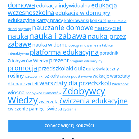
domowa
edukacja
edukacja indywidualna
wczesnoszkolna
edukacja w domu
gry
edukacyjne
karty pracy
kolorowanki
konkurs
konkurs dla
nauczanie domowe
nauczyciel
dzieci
nagrody
nauka i zabawa
nauka
nauka przez
zabawę
nauka w domu
oprogramowanie na tablice
platforma edukacyjna
poradnik
interaktywną
prezent
Zdobywców Wiedzy
program edukacyjny
promocja
przedszkolaki
quiz
quiz świateczny
rośliny
szkoła
wakacje
warsztaty
rzeczowniki
szkoła podstawowa
warsztaty dla przedszkoli
dla nauczycieli
Wielkanoc
Zdobywcy
wiosna
Zdobywcy Diamentów
Wiedzy
ćwiczenia edukacyjne
zwierzęta
świeta
ćwiczenie pamięci
życzenia
ZOBACZ WIĘCEJ KORZYŚCI