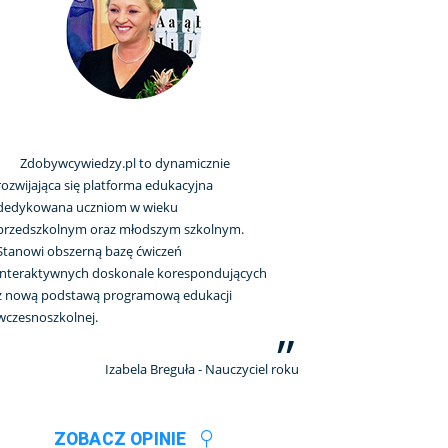
Zdobywcywiedzy.pl to dynamicznie
rozwijająca się platforma edukacyjna
dedykowana uczniom w wieku
przedszkolnym oraz młodszym szkolnym.
Stanowi obszerną bazę ćwiczeń
interaktywnych doskonale korespondujących
z nową podstawą programową edukacji
wczesnoszkolnej.
Izabela Breguła - Nauczyciel roku
ZOBACZ OPINIE