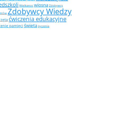
edszkoli
wiosna
Wielkanoc
Zdobywcy
Zdobywcy Wiedzy
ntów
ćwiczenia edukacyjne
rzęta
świeta
zenie pamięci
życzenia