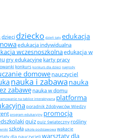
dziecko
edukacja
dzieci
t
dzień taty
mowa
edukacja indywidualna
kacja wczesnoszkolna
edukacja w
mu
gry edukacyjne
karty pracy
rowanki
konkurs
konkurs dla dzieci
nagrody
uczanie domowe
nauczyciel
nauka i zabawa
uka
nauka
zez zabawę
nauka w domu
platforma
amowanie na tablice interaktywną
ukacyjna
poradnik Zdobywców Wiedzy
promocja
zent
program edukacyjny
edszkolaki
quiz
rośliny
quiz świateczny
szkoła
wakacje
wniki
szkoła podstawowa
warsztaty dla
taty dla nauczycieli