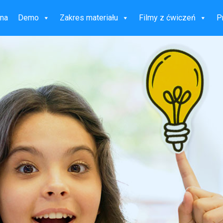
wna
Demo
Zakres materiału
Filmy z ćwiczeń
P