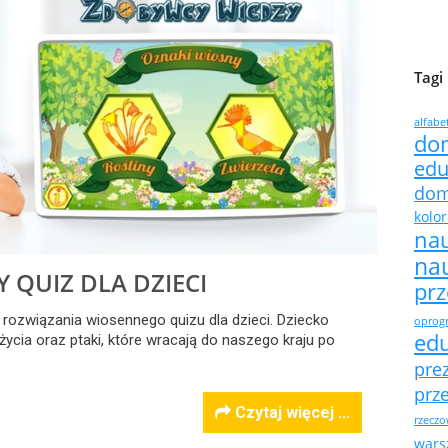
Tagi
alfabe
do
edu
do
kolo
na
na
 QUIZ DLA DZIECI
pr
 rozwiązania wiosennego quizu dla dzieci. Dziecko
oprogr
ed
życia oraz ptaki, które wracają do naszego kraju po
pre
prz
Czytaj więcej ...
rzeczo
warsz