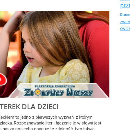
prz
Diame
zwie
ćwic
TEREK DLA DZIECI
dzieckiem to jedno z pierwszych wyzwań, z którym
ziecka. Rozpoznawanie liter i łączenie je w słowa jest
ej nasza pociecha opanuje tę zdolność, tym łatwiej