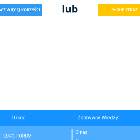
lub
CZ WIĘCEJ KORZYŚCI
KUP TERAZ
O nas:
Zdobywcy Wiedzy:
O nas
EURO-FORUM