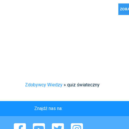
ZOBA
Zdobywcy Wiedzy
»
quiz świateczny
Znajdź nas na:
Facebook
YouTube
Twitter
Instagram