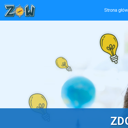
Strona głó
ZD