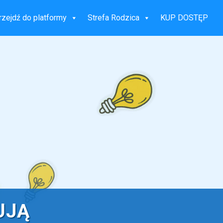
rzejdź do platformy
Strefa Rodzica
KUP DOSTĘP
UJĄ