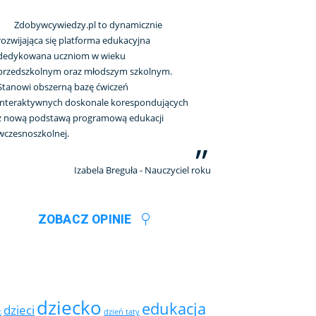
Zdobywcywiedzy.pl to dynamicznie
rozwijająca się platforma edukacyjna
dedykowana uczniom w wieku
przedszkolnym oraz młodszym szkolnym.
Stanowi obszerną bazę ćwiczeń
interaktywnych doskonale korespondujących
z nową podstawą programową edukacji
wczesnoszkolnej.
Izabela Breguła - Nauczyciel roku
ZOBACZ OPINIE
dziecko
edukacja
dzieci
t
dzień taty