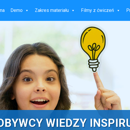
wna
Demo
Zakres materiału
Filmy z ćwiczeń
P
OBYWCY WIEDZY INSPIR