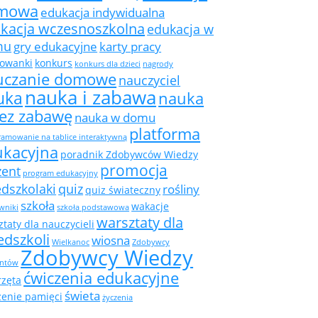
mowa
edukacja indywidualna
kacja wczesnoszkolna
edukacja w
mu
gry edukacyjne
karty pracy
rowanki
konkurs
konkurs dla dzieci
nagrody
uczanie domowe
nauczyciel
nauka i zabawa
uka
nauka
zez zabawę
nauka w domu
platforma
amowanie na tablice interaktywną
ukacyjna
poradnik Zdobywców Wiedzy
promocja
zent
program edukacyjny
edszkolaki
quiz
rośliny
quiz świateczny
szkoła
wakacje
wniki
szkoła podstawowa
warsztaty dla
taty dla nauczycieli
edszkoli
wiosna
Wielkanoc
Zdobywcy
Zdobywcy Wiedzy
ntów
ćwiczenia edukacyjne
rzęta
świeta
zenie pamięci
życzenia