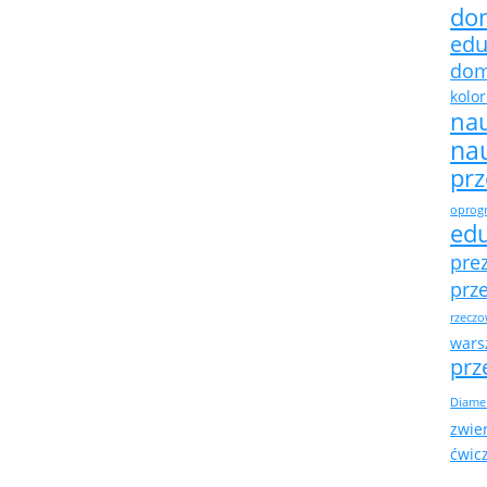
do
edu
do
kolo
na
na
pr
oprogr
ed
pre
prz
rzeczo
warsz
prz
Diame
zwie
ćwic