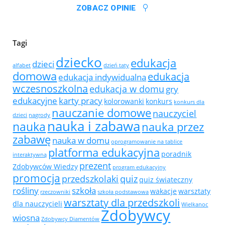
ZOBACZ OPINIE
Tagi
dziecko
edukacja
dzieci
alfabet
dzień taty
domowa
edukacja
edukacja indywidualna
wczesnoszkolna
edukacja w domu
gry
edukacyjne
karty pracy
kolorowanki
konkurs
konkurs dla
nauczanie domowe
nauczyciel
dzieci
nagrody
nauka i zabawa
nauka
nauka przez
zabawę
nauka w domu
oprogramowanie na tablice
platforma edukacyjna
poradnik
interaktywną
prezent
Zdobywców Wiedzy
program edukacyjny
promocja
przedszkolaki
quiz
quiz świateczny
rośliny
szkoła
wakacje
warsztaty
rzeczowniki
szkoła podstawowa
warsztaty dla przedszkoli
dla nauczycieli
Wielkanoc
Zdobywcy
wiosna
Zdobywcy Diamentów