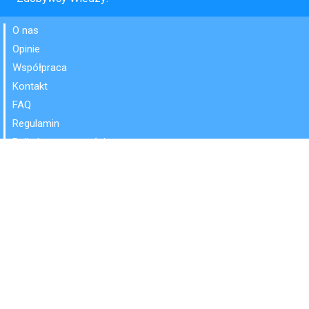
O nas
Opinie
Współpraca
Kontakt
FAQ
Regulamin
Polityka prywatności
Przedmioty:
Język polski
Matematyka
Przyroda
Język angielski
Zdobywcy Wiedzy © 2016-2026