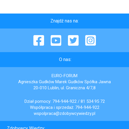
Znajdź nas na:
Facebook
YouTube
Twitter
Instagram
O nas:
EURO-FORUM
Agnieszka Gudków Marek Gudków Spółka Jawna
20-010 Lublin, ul. Graniczna 4/7,8
Dział pomocy:
794-944-922
/
81 534 95 72
Współpraca i sprzedaż:
794-944-922
wspolpraca@zdobywcywiedzy.pl
Zdobywcy Wiedzy: