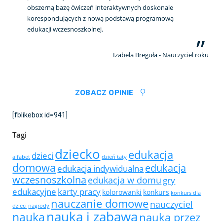
obszerną bazę ćwiczeń interaktywnych doskonale
korespondujących z nową podstawą programową
edukacji wczesnoszkolnej.
Izabela Breguła - Nauczyciel roku
ZOBACZ OPINIE
[fblikebox id=941]
Tagi
dziecko
edukacja
dzieci
alfabet
dzień taty
domowa
edukacja
edukacja indywidualna
wczesnoszkolna
edukacja w domu
gry
edukacyjne
karty pracy
kolorowanki
konkurs
konkurs dla
nauczanie domowe
nauczyciel
dzieci
nagrody
nauka i zabawa
nauka
nauka przez