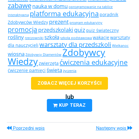
zabawę
nauka w domu
oprogramowanie na tablice
platforma edukacyjna
poradnik
interaktywną
prezent
Zdobywców Wiedzy
program edukacyjny
promocja
przedszkolaki
quiz
quiz świateczny
rośliny
szkoła
wakacje
warsztaty
rzeczowniki
szkoła podstawowa
warsztaty dla przedszkoli
dla nauczycieli
Wielkanoc
Zdobywcy
wiosna
Zdobywcy Diamentów
Wiedzy
ćwiczenia edukacyjne
zwierzęta
świeta
ćwiczenie pamięci
życzenia
ZOBACZ WIĘCEJ KORZYŚCI
lub
KUP TERAZ
Poprzedni wpis
Następny wpis