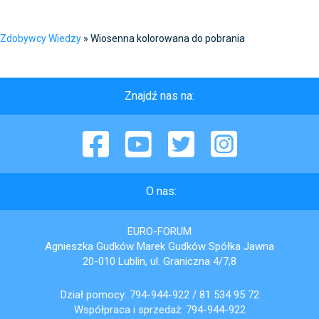
Zdobywcy Wiedzy
»
Wiosenna kolorowana do pobrania
Znajdź nas na:
Facebook
YouTube
Twitter
Instagram
O nas:
EURO-FORUM
Agnieszka Gudków Marek Gudków Spółka Jawna
20-010 Lublin, ul. Graniczna 4/7,8
Dział pomocy:
794-944-922
/
81 534 95 72
Współpraca i sprzedaż:
794-944-922