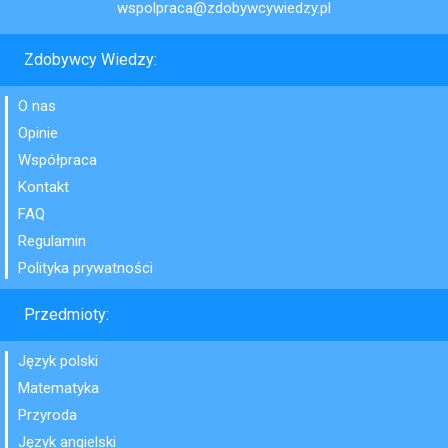
wspolpraca@zdobywcywiedzy.pl
Zdobywcy Wiedzy:
O nas
Opinie
Współpraca
Kontakt
FAQ
Regulamin
Polityka prywatności
Przedmioty:
Język polski
Matematyka
Przyroda
Język angielski