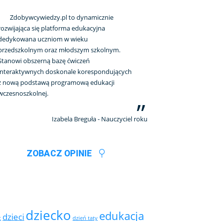
Zdobywcywiedzy.pl to dynamicznie
rozwijająca się platforma edukacyjna
dedykowana uczniom w wieku
przedszkolnym oraz młodszym szkolnym.
Stanowi obszerną bazę ćwiczeń
interaktywnych doskonale korespondujących
z nową podstawą programową edukacji
wczesnoszkolnej.
Izabela Breguła - Nauczyciel roku
ZOBACZ OPINIE
dziecko
edukacja
dzieci
t
dzień taty