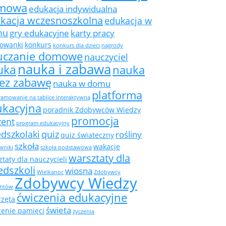
mowa
edukacja indywidualna
kacja wczesnoszkolna
edukacja w
mu
gry edukacyjne
karty pracy
rowanki
konkurs
konkurs dla dzieci
nagrody
uczanie domowe
nauczyciel
nauka i zabawa
uka
nauka
zez zabawę
nauka w domu
platforma
amowanie na tablice interaktywną
ukacyjna
poradnik Zdobywców Wiedzy
promocja
zent
program edukacyjny
edszkolaki
quiz
rośliny
quiz świateczny
szkoła
wakacje
wniki
szkoła podstawowa
warsztaty dla
taty dla nauczycieli
edszkoli
wiosna
Wielkanoc
Zdobywcy
Zdobywcy Wiedzy
ntów
ćwiczenia edukacyjne
rzęta
świeta
zenie pamięci
życzenia