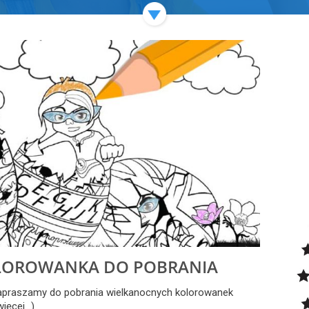
LOROWANKA DO POBRANIA
apraszamy do pobrania wielkanocnych kolorowanek
więcej…)