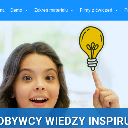
wna
Demo
Zakres materiału
Filmy z ćwiczeń
P
OBYWCY WIEDZY INSPIR