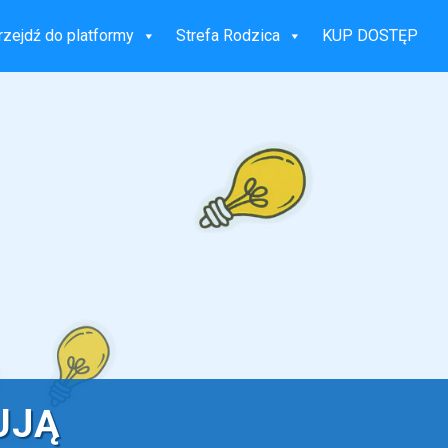
rzejdź do platformy
Strefa Rodzica
KUP DOSTĘP
UJĄ