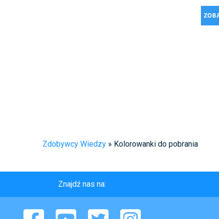
ZOBA
Zdobywcy Wiedzy
»
Kolorowanki do pobrania
Znajdź nas na:
Facebook
YouTube
Twitter
Instagram