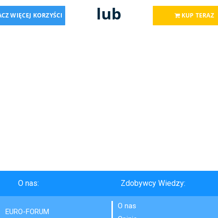
lub
CZ WIĘCEJ KORZYŚCI
KUP TERAZ
O nas:
Zdobywcy Wiedzy:
O nas
EURO-FORUM