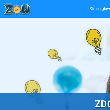
Strona głó
ZD