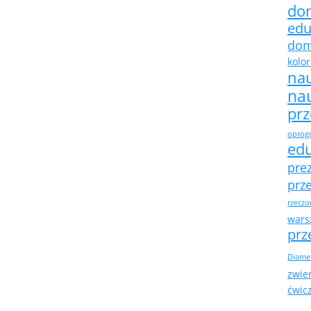
do
edu
do
kolo
na
na
pr
oprogr
ed
pre
prz
rzeczo
warsz
prz
Diame
zwie
ćwic