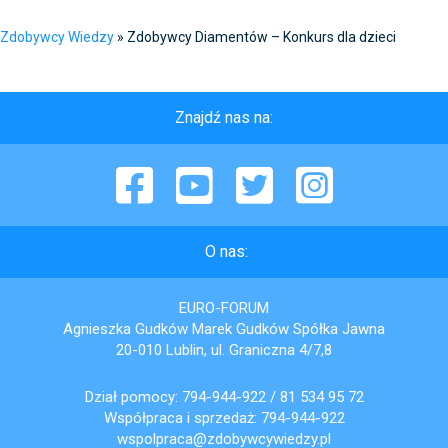
Zdobywcy Wiedzy
»
Zdobywcy Diamentów – Konkurs dla dzieci
Znajdź nas na:
Facebook
YouTube
Twitter
Instagram
O nas:
EURO-FORUM
Agnieszka Gudków Marek Gudków Spółka Jawna
20-010 Lublin, ul. Graniczna 4/7,8
Dział pomocy:
794-944-922
/
81 534 95 72
Współpraca i sprzedaż:
794-944-922
wspolpraca@zdobywcywiedzy.pl