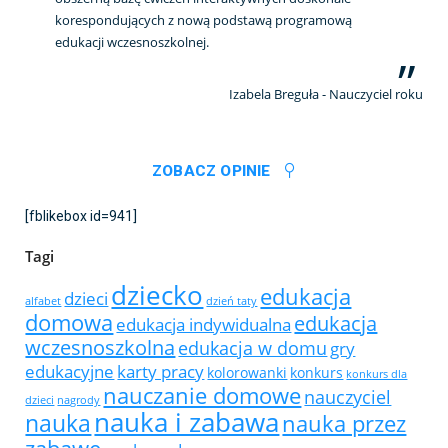
korespondujących z nową podstawą programową
edukacji wczesnoszkolnej.
Izabela Breguła - Nauczyciel roku
ZOBACZ OPINIE
[fblikebox id=941]
Tagi
dziecko
edukacja
dzieci
alfabet
dzień taty
domowa
edukacja
edukacja indywidualna
wczesnoszkolna
edukacja w domu
gry
edukacyjne
karty pracy
kolorowanki
konkurs
konkurs dla
nauczanie domowe
nauczyciel
dzieci
nagrody
nauka i zabawa
nauka
nauka przez