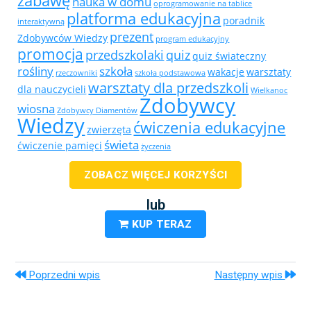
zabawę
nauka w domu
oprogramowanie na tablice
platforma edukacyjna
poradnik
interaktywną
prezent
Zdobywców Wiedzy
program edukacyjny
promocja
przedszkolaki
quiz
quiz świateczny
rośliny
szkoła
wakacje
warsztaty
rzeczowniki
szkoła podstawowa
warsztaty dla przedszkoli
dla nauczycieli
Wielkanoc
Zdobywcy
wiosna
Zdobywcy Diamentów
Wiedzy
ćwiczenia edukacyjne
zwierzęta
świeta
ćwiczenie pamięci
życzenia
ZOBACZ WIĘCEJ KORZYŚCI
lub
KUP TERAZ
Poprzedni wpis
Następny wpis