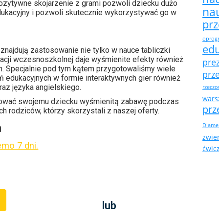
ozytywne skojarzenie z grami pozwoli dziecku dużo
na
ukacyjny i pozwoli skutecznie wykorzystywać go w
pr
oprogr
ed
znajdują zastosowanie nie tylko w nauce tabliczki
acji wczesnoszkolnej daje wyśmienite efekty również
pre
h. Specjalnie pod tym kątem przygotowaliśmy wiele
prz
ań edukacyjnych w formie interaktywnych gier również
raz języka angielskiego.
rzeczo
warsz
ntować swojemu dziecku wyśmienitą zabawę podczas
prz
 rodziców, którzy skorzystali z naszej oferty.
a
Diame
zwie
emo 7 dni.
ćwic
lub