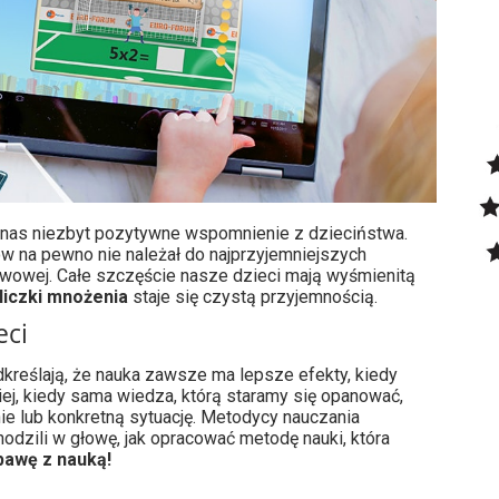
z nas niezbyt pozytywne wspomnienie z dzieciństwa.
w na pewno nie należał do najprzyjemniejszych
owej. Całe szczęście nasze dzieci mają wyśmienitą
liczki mnożenia
staje się czystą przyjemnością.
eci
reślają, że nauka zawsze ma lepsze efekty, kiedy
ej, kiedy sama wiedza, którą staramy się opanować,
e lub konkretną sytuację. Metodycy nauczania
odzili w głowę, jak opracować metodę nauki, która
bawę z nauką!