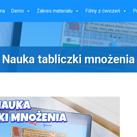
wna
Demo
Zakres materiału
Filmy z ćwiczeń
P
Nauka tabliczki mnożenia