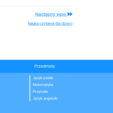
Następny wpis
Nauka czytania dla dzieci
Przedmioty:
Język polski
Matematyka
Przyroda
Język angielski