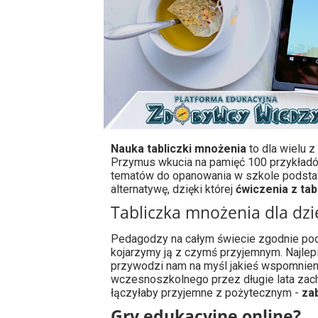
Nauka tabliczki mnożenia
to dla wielu 
Przymus wkucia na pamięć 100 przykładó
tematów do opanowania w szkole podstaw
alternatywę, dzięki której
ćwiczenia z tab
Tabliczka mnożenia dla dzi
Pedagodzy na całym świecie zgodnie podk
kojarzymy ją z czymś przyjemnym. Najlepi
przywodzi nam na myśl jakieś wspomnieni
wczesnoszkolnego przez długie lata zach
łączyłaby przyjemne z pożytecznym -
za
Gry edukacyjne online?