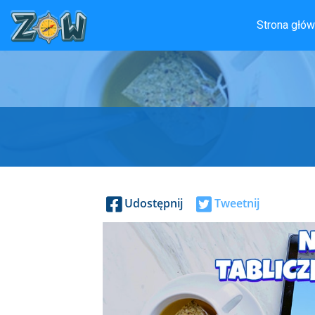
Strona głó
Udostępnij
Tweetnij