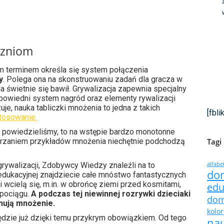
czniom
ym terminem określa się system połączenia
y
. Polega ona na skonstruowaniu zadań dla gracza w
 świetnie się bawił. Grywalizacja zapewnia specjalny
powiedni system nagród oraz elementy rywalizacji
je, nauka tabliczki mnożenia to jedna z takich
[fbl
stosowanie.
ak powiedzieliśmy, to na wstępie bardzo monotonne
arzaniem przykładów mnożenia niechętnie podchodzą
Tagi
rywalizacji, Zdobywcy Wiedzy znaleźli na to
alfabe
do
edukacyjnej znajdziecie całe mnóstwo fantastycznych
 wcielą się, m.in. w obrońcę ziemi przed kosmitami,
edu
 pociągu.
A podczas tej niewinnej rozrywki dzieciaki
do
anują mnożenie.
kolo
będzie już dzięki temu przykrym obowiązkiem. Od tego
na