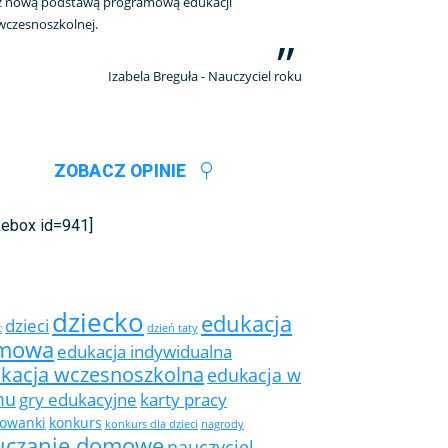
z nową podstawą programową edukacji
wczesnoszkolnej.
Izabela Breguła - Nauczyciel roku
ZOBACZ OPINIE
ikebox id=941]
dziecko
edukacja
dzieci
t
dzień taty
mowa
edukacja indywidualna
kacja wczesnoszkolna
edukacja w
mu
gry edukacyjne
karty pracy
rowanki
konkurs
konkurs dla dzieci
nagrody
uczanie domowe
nauczyciel