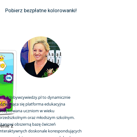
Pobierz bezpłatne kolorowanki!
Zdobywcywiedzy.pl to dynamicznie
rozwijająca się platforma edukacyjna
dedykowana uczniom w wieku
przedszkolnym oraz młodszym szkolnym.
Stanowi obszerną bazę ćwiczeń
zenie z
interaktywnych doskonale korespondujących