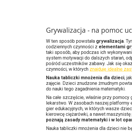
Grywalizacja - na pomoc u
W ten sposób powstała
grywalizacja
. T
codziennych czynności z
elementami gr
taki sposób, aby podczas ich wykonywania
system motywacji do dalszych starań, od
pośród uczestników zabawy. Jak się okazu
czynności, w których
znajduje idealne za
Nauka tabliczki mnożenia dla dzieci
, j
zajęcie. Dzieci znudzone żmudnym powt
do nauki tego zagadnienia matematyki.
Na całe szczęście, właśnie przy pomocy g
lekarstwo. W zasobach naszej platformy 
gier edukacyjnych, w których wasze dzieci
kierowcę ciężarówki, a nawet maszynistę
poznają zasady matematyki i w lot op
Nauka tabliczki mnożenia dla dzieci nie 