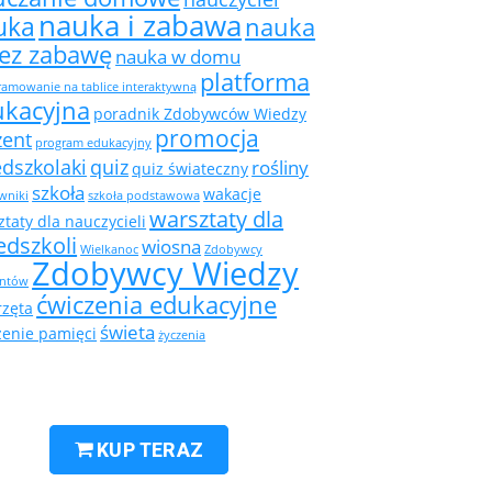
nauka i zabawa
uka
nauka
zez zabawę
nauka w domu
platforma
amowanie na tablice interaktywną
ukacyjna
poradnik Zdobywców Wiedzy
promocja
zent
program edukacyjny
edszkolaki
quiz
rośliny
quiz świateczny
szkoła
wakacje
wniki
szkoła podstawowa
warsztaty dla
taty dla nauczycieli
edszkoli
wiosna
Wielkanoc
Zdobywcy
Zdobywcy Wiedzy
ntów
ćwiczenia edukacyjne
rzęta
świeta
zenie pamięci
życzenia
KUP TERAZ