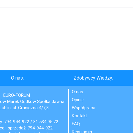
O nas:
Zdobywcy Wiedzy:
O nas
EURO-FORUM
Opinie
ków Marek Gudków Spółka Jawna
ublin, ul. Graniczna 4/7,8
Współpraca
Kontakt
y:
794-944-922
/
81 534 95 72
FAQ
a i sprzedaż:
794-944-922
Regulamin