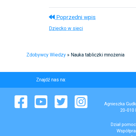
Poprzedni wpis
Dziecko w sieci
Zdobywcy Wiedzy
»
Nauka tabliczki mnożenia
Znajdź nas na:
Facebook
YouTube
Twitter
Instagram
Agnieszka Gud
20-010 L
Dział pomoc
Współprac