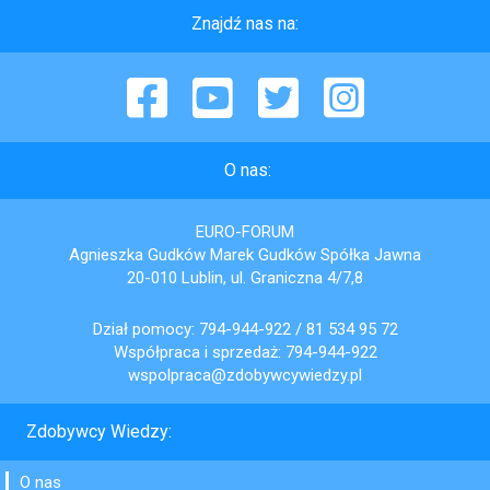
Znajdź nas na:
Facebook
YouTube
Twitter
Instagram
O nas:
EURO-FORUM
Agnieszka Gudków Marek Gudków Spółka Jawna
20-010 Lublin, ul. Graniczna 4/7,8
Dział pomocy:
794-944-922
/
81 534 95 72
Współpraca i sprzedaż:
794-944-922
wspolpraca@zdobywcywiedzy.pl
Zdobywcy Wiedzy:
O nas