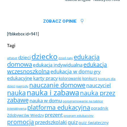
ZOBACZ OPINIE
[fblikebox id=941]
Tagi
dziecko
edukacja
dzieci
alfabet
dzień taty
domowa
edukacja
edukacja indywidualna
wczesnoszkolna
edukacja w domu
gry
edukacyjne
karty pracy
kolorowanki
konkurs
konkurs dla
nauczanie domowe
nauczyciel
dzieci
nagrody
nauka i zabawa
nauka
nauka przez
zabawę
nauka w domu
oprogramowanie na tablice
platforma edukacyjna
poradnik
interaktywną
prezent
Zdobywców Wiedzy
program edukacyjny
promocja
przedszkolaki
quiz
quiz świateczny