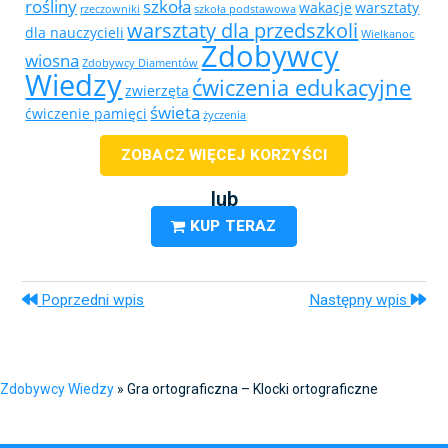
rośliny
szkoła
wakacje
warsztaty
rzeczowniki
szkoła podstawowa
warsztaty dla przedszkoli
dla nauczycieli
Wielkanoc
Zdobywcy
wiosna
Zdobywcy Diamentów
Wiedzy
ćwiczenia edukacyjne
zwierzęta
świeta
ćwiczenie pamięci
życzenia
ZOBACZ WIĘCEJ KORZYŚCI
lub
KUP TERAZ
Poprzedni wpis
Następny wpis
Zdobywcy Wiedzy
»
Gra ortograficzna – Klocki ortograficzne