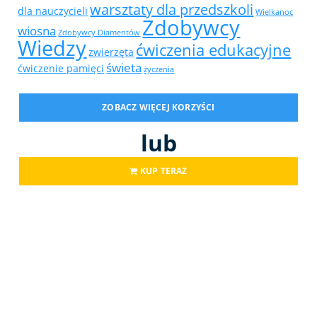
warsztaty dla przedszkoli
dla nauczycieli
Wielkanoc
Zdobywcy
wiosna
Zdobywcy Diamentów
Wiedzy
ćwiczenia edukacyjne
zwierzęta
świeta
ćwiczenie pamięci
życzenia
ZOBACZ WIĘCEJ KORZYŚCI
lub
KUP TERAZ