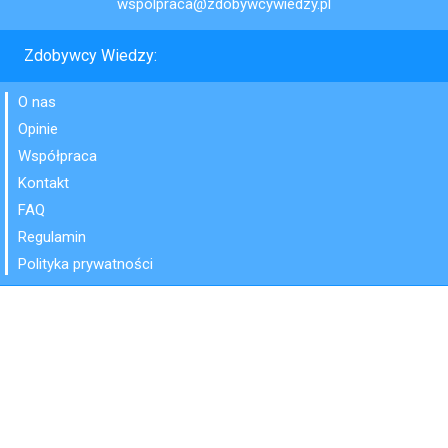
wspolpraca@zdobywcywiedzy.pl
Zdobywcy Wiedzy:
O nas
Opinie
Współpraca
Kontakt
FAQ
Regulamin
Polityka prywatności
Przedmioty:
Język polski
Matematyka
Przyroda
Język angielski