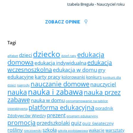
Izabela Breguła - Nauczyciel roku
ZOBACZ OPINIE
Tagi
dziecko
edukacja
dzieci
alfabet
dzień taty
domowa
edukacja
edukacja indywidualna
wczesnoszkolna
edukacja w domu
gry
edukacyjne
karty pracy
kolorowanki
konkurs
konkurs dla
nauczanie domowe
nauczyciel
dzieci
nagrody
nauka i zabawa
nauka
nauka przez
zabawę
nauka w domu
oprogramowanie na tablice
platforma edukacyjna
poradnik
interaktywną
prezent
Zdobywców Wiedzy
program edukacyjny
promocja
przedszkolaki
quiz
quiz świateczny
rośliny
szkoła
wakacje
warsztaty
rzeczowniki
szkoła podstawowa