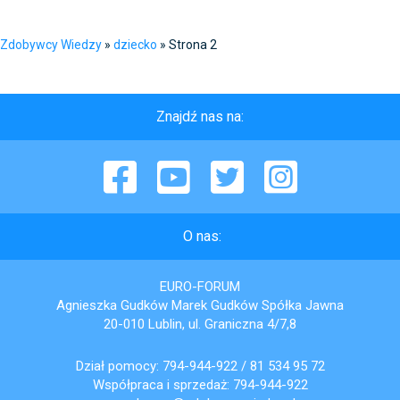
Zdobywcy Wiedzy
»
dziecko
»
Strona 2
Znajdź nas na:
Facebook
YouTube
Twitter
Instagram
O nas:
EURO-FORUM
Agnieszka Gudków Marek Gudków Spółka Jawna
20-010 Lublin, ul. Graniczna 4/7,8
Dział pomocy:
794-944-922
/
81 534 95 72
Współpraca i sprzedaż:
794-944-922