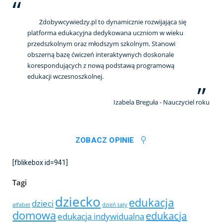
Zdobywcywiedzy.pl to dynamicznie rozwijająca się
platforma edukacyjna dedykowana uczniom w wieku
przedszkolnym oraz młodszym szkolnym. Stanowi
obszerną bazę ćwiczeń interaktywnych doskonale
korespondujących z nową podstawą programową
edukacji wczesnoszkolnej.
Izabela Breguła - Nauczyciel roku
ZOBACZ OPINIE
[fblikebox id=941]
Tagi
dziecko
edukacja
dzieci
alfabet
dzień taty
domowa
edukacja
edukacja indywidualna