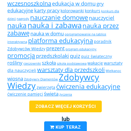
wczesnoszkolna
edukacja w domu
gry
edukacyjne
karty pracy
kolorowanki
konkurs
konkurs dla
nauczanie domowe
nauczyciel
dzieci
nagrody
nauka i zabawa
nauka
nauka przez
zabawę
nauka w domu
oprogramowanie na tablice
platforma edukacyjna
poradnik
interaktywną
prezent
Zdobywców Wiedzy
program edukacyjny
promocja
przedszkolaki
quiz
quiz świateczny
rośliny
szkoła
wakacje
warsztaty
rzeczowniki
szkoła podstawowa
warsztaty dla przedszkoli
dla nauczycieli
Wielkanoc
Zdobywcy
wiosna
Zdobywcy Diamentów
Wiedzy
ćwiczenia edukacyjne
zwierzęta
świeta
ćwiczenie pamięci
życzenia
ZOBACZ WIĘCEJ KORZYŚCI
lub
KUP TERAZ