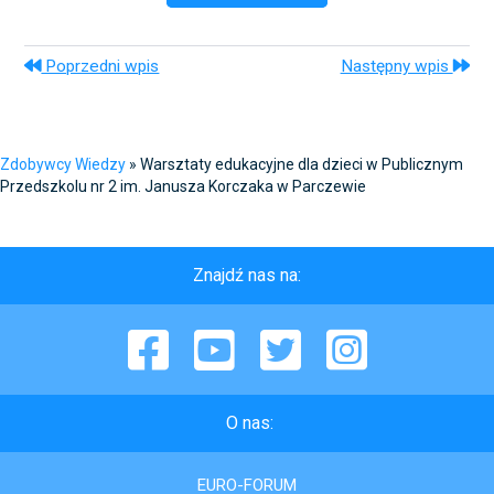
Poprzedni wpis
Następny wpis
Zdobywcy Wiedzy
»
Warsztaty edukacyjne dla dzieci w Publicznym
Przedszkolu nr 2 im. Janusza Korczaka w Parczewie
Znajdź nas na:
Facebook
YouTube
Twitter
Instagram
O nas:
EURO-FORUM