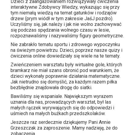
Dzieci z zaangażowaniem rozwiązywały ćwiczenia
interaktywne Zdobywcy Wiedzy, wykazując się przy
tym niemałą wiedzą na temat gatunków i rodzajów
drzew (prym wiódł w tym zakresie JaśJ pozdro).
Uczyliśmy się, jak należy i jak nie wolno zachowywać
się podczas spędzania wolnego czasu w lesie,
rozpoznawaliśmy i nazywaliśmy figury geometryczne.
Nie zabrakło tematu sportu i zdrowego wypoczynku
na świeżym powietrzu. Dzieci, poprzez nasze quizy i
ćwiczenia online dowiedziały się wiele na te tematy.
Zwieńczeniem warsztatu były wirtualne gole, których
bramkarz nie miał szans obronić pod warunkiem, że
dzieci wykonały poprawnie działania matematyczne.
Jak nietrudno się domyślić, za każdym razem piłka
bezbłędnie znajdowała drogę do siatki.
Bawiliśmy się wspaniale. Największym wyrazem
uznania dla nas, prowadzących warsztat, był las
małych rączek wyrywających się do odpowiedzi i
uśmiech na małych buźkach przedszkolaków.
Jeszcze raz serdecznie dziękujemy Pani Annie
Grzeszczak za zaproszenie. Mamy nadzieję, że do
zobaczenia.