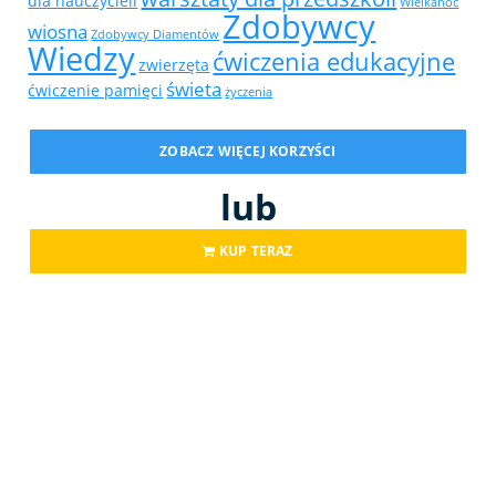
dla nauczycieli
Wielkanoc
Zdobywcy
wiosna
Zdobywcy Diamentów
Wiedzy
ćwiczenia edukacyjne
zwierzęta
świeta
ćwiczenie pamięci
życzenia
ZOBACZ WIĘCEJ KORZYŚCI
lub
KUP TERAZ