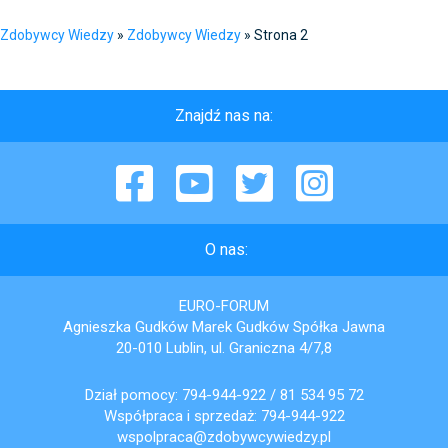
Zdobywcy Wiedzy
»
Zdobywcy Wiedzy
»
Strona 2
Znajdź nas na:
Facebook
YouTube
Twitter
Instagram
O nas:
EURO-FORUM
Agnieszka Gudków Marek Gudków Spółka Jawna
20-010 Lublin, ul. Graniczna 4/7,8
Dział pomocy:
794-944-922
/
81 534 95 72
Współpraca i sprzedaż:
794-944-922
wspolpraca@zdobywcywiedzy.pl