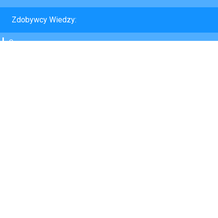
Zdobywcy Wiedzy:
O nas
Opinie
Współpraca
Kontakt
FAQ
Regulamin
Polityka prywatności
Przedmioty:
Język polski
Matematyka
Przyroda
Język angielski