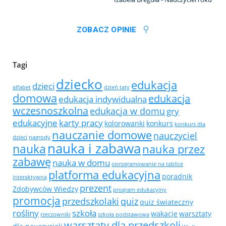
ZOBACZ OPINIE
Tagi
dziecko
edukacja
dzieci
alfabet
dzień taty
domowa
edukacja
edukacja indywidualna
wczesnoszkolna
edukacja w domu
gry
edukacyjne
karty pracy
kolorowanki
konkurs
konkurs dla
nauczanie domowe
nauczyciel
dzieci
nagrody
nauka i zabawa
nauka
nauka przez
zabawę
nauka w domu
oprogramowanie na tablice
platforma edukacyjna
poradnik
interaktywną
prezent
Zdobywców Wiedzy
program edukacyjny
promocja
przedszkolaki
quiz
quiz świateczny
rośliny
szkoła
wakacje
warsztaty
rzeczowniki
szkoła podstawowa
warsztaty dla przedszkoli